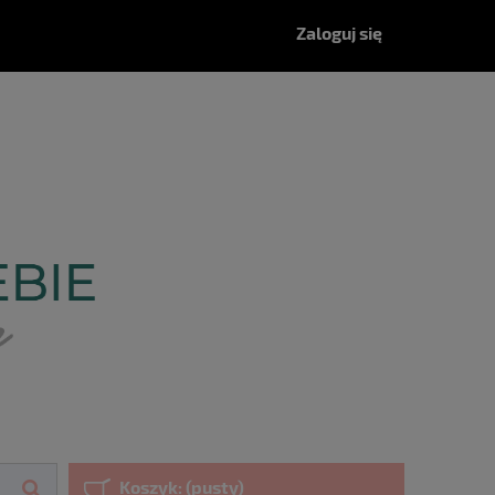
Zaloguj się
Koszyk:
(pusty)