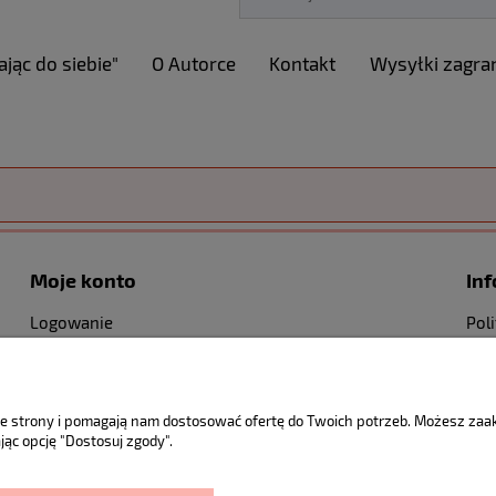
ając do siebie"
O Autorce
Kontakt
Wysyłki zagra
Moje konto
In
Logowanie
Pol
Moje zamówienia
Kon
nie strony i pomagają nam dostosować ofertę do Twoich potrzeb. Możesz za
jąc opcję "Dostosuj zgody".
Sklep internetowy Shoper.pl