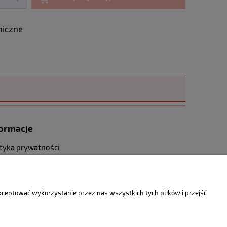
niczne
formacje
ityka prywatności
takt
akceptować wykorzystanie przez nas wszystkich tych plików i przejść