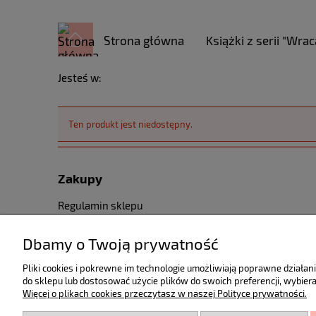
Strona główna
Książki z serii "Wrac
Jesteś w:
Ten produkt jest niedostępny.
Zakupy
Regulamin sklepu
Koszt dostawy
Dbamy o Twoją prywatność
Reklamacje i zwroty
Pliki cookies i pokrewne im technologie umożliwiają poprawne działa
do sklepu lub dostosować użycie plików do swoich preferencji, wybiera
Więcej o plikach cookies przeczytasz w naszej Polityce prywatności.