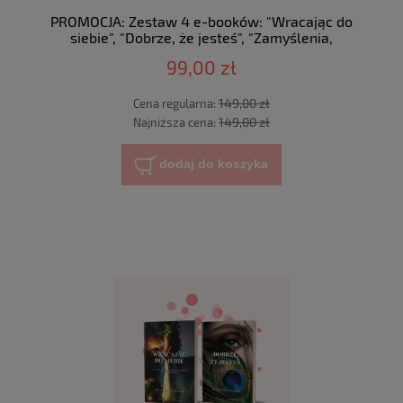
PROMOCJA: Zestaw 4 e-booków: "Wracając do
siebie", "Dobrze, że jesteś", "Zamyślenia,
zapatrzenia" i „Lustro”
99,00 zł
149,00 zł
Cena regularna:
149,00 zł
Najniższa cena:
dodaj do koszyka