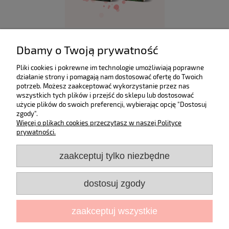
Dbamy o Twoją prywatność
Zestaw 2 książek: "Wracając do siebie" i "Dobrze,
że jesteś" | Dominika Dworak
Pliki cookies i pokrewne im technologie umożliwiają poprawne
104,00 zł
działanie strony i pomagają nam dostosować ofertę do Twoich
potrzeb. Możesz zaakceptować wykorzystanie przez nas
wszystkich tych plików i przejść do sklepu lub dostosować
użycie plików do swoich preferencji, wybierając opcję "Dostosuj
dodaj do koszyka
zgody".
Więcej o plikach cookies przeczytasz w naszej Polityce
prywatności.
zaakceptuj tylko niezbędne
Zakupy
dostosuj zgody
Moje konto
Informacje
zaakceptuj wszystkie